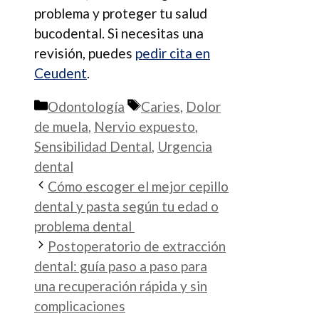
problema y proteger tu salud
bucodental. Si necesitas una
revisión, puedes
pedir cita en
Ceudent
.
Categorías
Etiquetas
Odontología
Caries
,
Dolor
de muela
,
Nervio expuesto
,
Sensibilidad Dental
,
Urgencia
dental
Cómo escoger el mejor cepillo
dental y pasta según tu edad o
problema dental
Postoperatorio de extracción
dental: guía paso a paso para
una recuperación rápida y sin
complicaciones