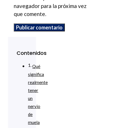
navegador para la próxima vez
que comente.
Contenidos
Qué
significa
realmente
tener
un
nervio
de
muela