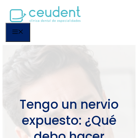
Saltar
al
contenido
Menú
Tengo un nervio
expuesto: ¿Qué
debo hacer