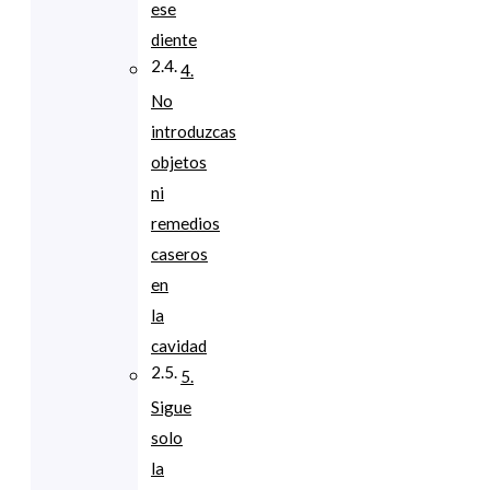
ese
diente
4.
No
introduzcas
objetos
ni
remedios
caseros
en
la
cavidad
5.
Sigue
solo
la